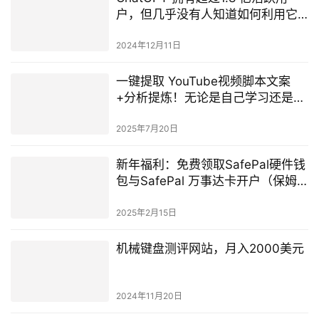
户，但几乎没有人知道如何利用它
赚钱，我将 ChatGPT 变成提款机的
5 个简单步骤↓
2024年12月11日
一键提取 YouTube视频脚本文案
+分析提炼！无论是自己学习还是各
种通途，这个AI工具超好用！
2025年7月20日
新年福利：免费领取SafePal硬件钱
包与SafePal 万事达卡开户（保姆
级教程）
2025年2月15日
机械键盘测评网站，月入2000美元
2024年11月20日