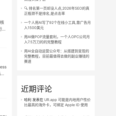
🔍 排名第一页却没人点,2026年SEO的真
正瓶颈不是排名,是点击率
核
一个人用AI写了92个在线小工具,靠广告月
入1500美元
行为
用AI做POP流量套利，一个人OPC公司月
入7.5万刀的的完整教程
用AI全自动运营公众号：从搭建到变现的
完整教程，目前最值得去做的副业赚钱的
赛道
ss
路
近期评论
哈利
发表在
UR.app 可能是内地用户性价
比最高的海外卡，可绑定 Apple ID 使用