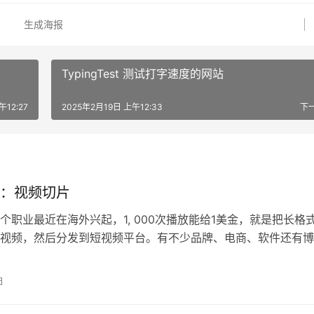
生成海报
TypingTest 测试打字速度的网站
午12:27
2025年2月19日 上午12:33
下
：视频切片
个职业最近在海外兴起，1, 000次播放能给1美金，就是把长格
视频，然后分发到短视频平台。有不少品牌、电商、软件还有博
销方法，比如有个叫N3on…
日