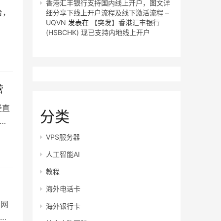
香港汇丰银行支持国内线上开户，图文详
台，
细分享下线上开户流程及线下激活流程 –
UQVN
发表在
【突发】香港汇丰银行
(HSBCHK) 现已支持内地线上开户
营
经直
分类
而
VPS服务器
人工智能AI
教程
海外电话卡
要网
海外银行卡
继