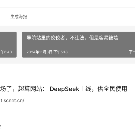
生成海报
导航站里的佼佼者，不违法，但是容易被墙
午6:43
2024年11月3日 下午5:18
下
场了，超算网站： DeepSeek上线，供全民使用
at.scnet.cn/
日