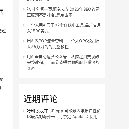
🔍 排名第一页却没人点,2026年SEO的真
居
正瓶颈不是排名,是点击率
一个人用AI写了92个在线小工具,靠广告月
通过
入1500美元
用AI做POP流量套利，一个人OPC公司月
入7.5万刀的的完整教程
用AI全自动运营公众号：从搭建到变现的
完整教程，目前最值得去做的副业赚钱的
赛道
就
刀起
近期评论
哈利
发表在
UR.app 可能是内地用户性价
比最高的海外卡，可绑定 Apple ID 使用