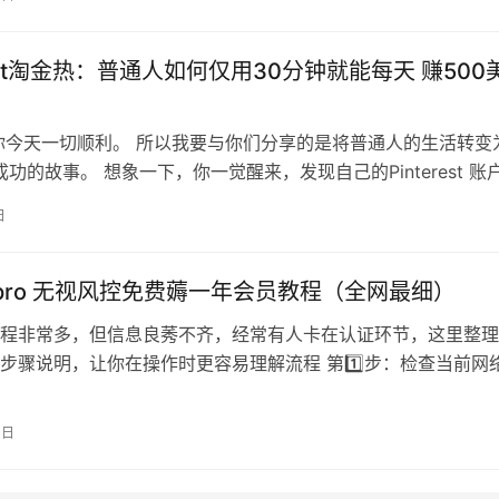
rest淘金热：普通人如何仅用30分钟就能每天 赚500
你今天一切顺利。 所以我要与你们分享的是将普通人的生活转变
est 成功的故事。 想象一下，你一觉醒来，发现自己的Pinterest 账
了50…
日
ni pro 无视风控免费薅一年会员教程（全网最细）
程非常多，但信息良莠不齐，经常有人卡在认证环节，这里整理
步骤说明，让你在操作时更容易理解流程 第1️⃣步：检查当前网
ng0.cc 检测当前 …
0日